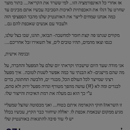
אז אחרי כל האינפורמציה הזו… למי ששרד את הקריאה…. בתור מוצר
שחרט על דגלו את האכפתיות לאיכות הסביבה עכשיו אתם מבינים עד
כמה אנחנו שמחים לייצר את האותנטיק שלנו מהבד הספציפי הזה
ולעבוד עם אנשים שאכפת להם גם…
מקווים שנתנו פה קצת חומר למחשבה- תבואו, תהנו, שבו בצל שלנו,
כנסו וצאו מהמים, תהיו טובים לים, אל תשאירו זבל אחריכם…..
ובנימה אישית,
אני מודה שעד היום שישבתי וקראתי יום שלם על המפעל והחברה, על
מה שהם מייצגים- לא הבנתי עד כמה אפשר לשנות לטובה.. איך מפעל
רציני שמייצר לכל העולם הכל, מבגדי ים, הלבשה תחתונה, בדים
לבגדים ומה לא (?!) עושה מהפך מטורף ונהיה מפעל ירוק ולא סתם,
ע”י כך הוא גם מעלה את רמת האיכות והייצור שלו.
זו השראה! חוקי הקארמה איתם בטוח…. ואני מבסוטה שהצל שמעליי
מגיע ממקום שבאמת אכפת לו. יאללה שיחזור כבר הקיץ, עכשיו בכלל
יש לי עוד סיבה להתגאות באותנטיק שלי