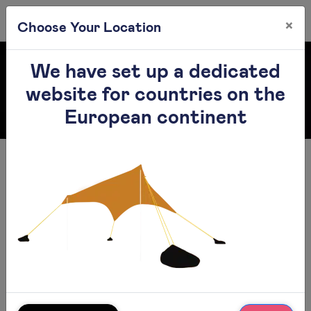
×
0
Choose Your Location
We have set up a dedicated
website for countries on the
European continent
השחור החדש
זה הולך להיות קצר…
למה דווקא כן (!) ללכת על צבע כהה יותר לעומת צבע בהיר כשאתם
קונים אותנטיק?
כי:
תחושת הצל תהיה חזקה יותר- הבד בו אנחנו משתשים הוא אותו בד,
בין אם ורוד אפרסק, לבן, כאמל, תכלת, טורקיז, אפור בהיר, כהה או