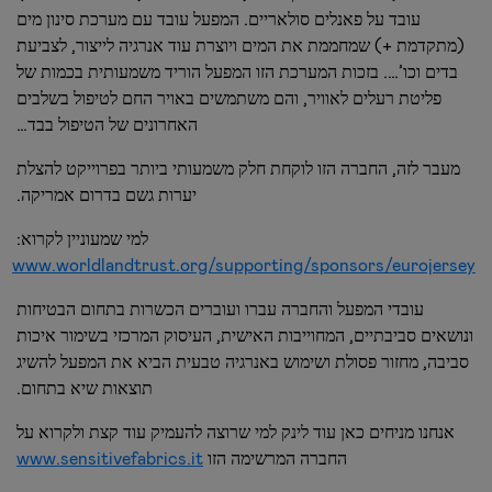
עובד על פאנלים סולאריים. המפעל עובד עם מערכת סינון מים
(מתקדמת +) שמחממת את המים ויוצרת עוד אנרגיה לייצור, לצביעת
בדים וכו’…. בזכות המערכת הזו המפעל הוריד משמעותית בכמות של
פליטת רעלים לאוויר, והם משתמשים באויר החם לטיפול בשלבים
האחרונים של הטיפול בבד…
מעבר לזה, החברה הזו לוקחת חלק משמעותי ביותר בפרוייקט להצלת
יערות גשם בדרום אמריקה.
למי שמעוניין לקרוא:
www.worldlandtrust.org/supporting/sponsors/eurojersey
עובדי המפעל והחברה עברו ועוברים הכשרות בתחום הבטיחות
ונושאים סביבתיים, המחוייבות האישית, העיסוק המרכזי בשימור איכות
סביבה, מחזור פסולת ושימוש באנרגיה טבעית הביא את המפעל להשיג
תוצאות שיא בתחום.
אנחנו מניחים כאן עוד לינק למי שרוצה להעמיק עוד קצת ולקרוא על
החברה המרשימה הזו
www.sensitivefabrics.it