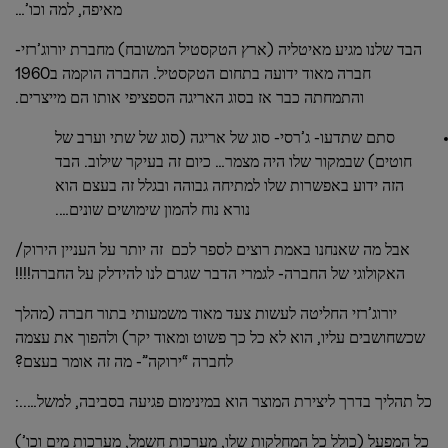
מאיפה, למה וכו’…
הבד שלנו מגיע מאיטליה (ארץ הטקסטיל המשובח) מחברת יורוג’רזי-
חברה מאוד ידועה בתחום הטקסטיל. החברה הוקמה ב1960
והתמחתה כבר אז בסוג האריגה הספציפי אותו הם מייצרים.
סתם שתדעו- ג’רסי- סוג של אריגה (סוג של שתי וערב של
חוטים) שבמקור שלו היה מצמר… כיום זה בעיקר שילוב. הבד
הזה ידוע באפשרות שלו למתיחה גבוהה ובגלל זה בעצם הוא
נורא נוח להמון שימושים שונים….
אבל מה שאנחנו באמת רוצים לספר לכם זה יותר על העניין הירוק/
האקולוגי של החברה- לגמרי הדבר שגרם לנו להידלק על החברה!!!!
יורוג’רזי החליטה לעשות צעד מאוד משמעותי בתור חברה (מהלך
שכשחושבים עליו, הוא לא כל כך פשוט ומאוד יקר) ולהפוך את עצמה
לחברה “ירוקה”- מה זה אומר בעצם?
כל תהליך בדרך ליצירת המוצר הוא במינימום פגיעה בסביבה, למשל…..:
כל המפעל (כולל כל המחלקות שלו, מערכות חשמל, מערכות מים וכו’)